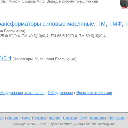
(6 Кв.) Минск, Самара, ЧТЗ. Выезд в любую точку России
рансформаторы силовые масляные, ТМ, ТМФ, 
ая Республика)
(10)/0,4, ТМ 40-6(10)/0,4, ТМ 63-6(10)/0,4, ТМ 80-6(10)/0,4…
/0.4
(Чебоксары, Чувашская Республика)
оборудование, материалы
›
Оборудование
›
Электротехническое
АР
|
Испания
|
Индия
|
Мексика
|
Нигерия
|
Пакистан
|
Перу
|
Филиппины
|
Португалия
|
Copyright © 2026 Terdo — доска бесплатных объявлений, Костомукша