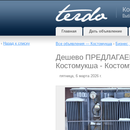
Ко
Выб
Главная
Дать объявление
‹
Назад к списку
Все объявления — Костомукша
›
Бизнес,
Дешево ПРЕДЛАГАЕМ 
Костомукша - Косто
пятница, 6 марта 2026 г.