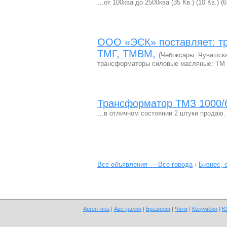
…от 100ква до 2500ква (35 Кв.) (10 Кв.) 
ООО «ЭCК» поставляет: т
ТМГ, ТМВМ,
(Чебоксары, Чувашск
трансформаторы силовые масляные: ТМ 25-6
Трансформатор ТМЗ 1000/6
…в отличном состоянии 2 штуки продаю.
Все объявления — Все города
›
Бизнес, 
Аргентина
|
Австралия
|
Бразилия
|
Чили
|
Колумбия
|
Ю