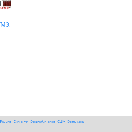
ТМЗ,
Россия
|
Сингапур
|
Великобритания
|
США
|
Венесуэла