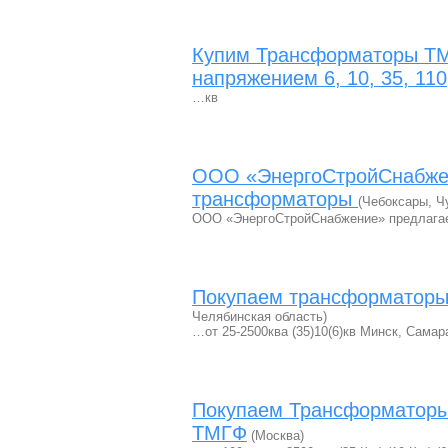
Купим Трансформаторы ТМ
напряжением 6, 10, 35, 110
…кв
ООО «ЭнергоCтройСнабжени
трансформаторы
(Чебоксары, Ч
ООО «ЭнергоCтройСнабжение» предлагае
Покупаем трансформаторы 
Челябинская область)
…от 25-2500ква (35)10(6)кв Минск, Самар
Покупаем Трансформаторы 
ТМГФ
(Москва)