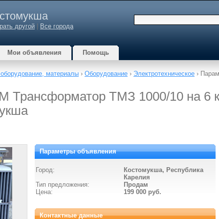
стомукша
рать другой
|
Все города
Мои объявления
Помощь
 оборудование, материалы
›
Оборудование
›
Электротехническое
› Парам
Трансформатор ТМЗ 1000/10 на 6 
мукша
Параметры объявления
Город:
Костомукша, Республика
Карелия
Тип предложения:
Продам
Цена:
199 000 руб.
Контактные данные